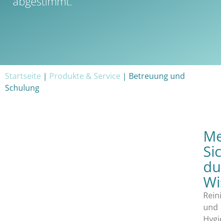
abgestimmt.
Startseite
|
Produkte & Service
|
Betreuung und
Schulung
M
Si
du
Wi
Rein
und
Hygi