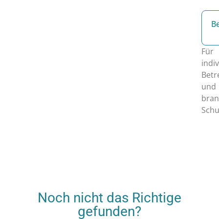
B
Für
indi
Betr
und
bran
Schu
Noch nicht das Richtige
gefunden?