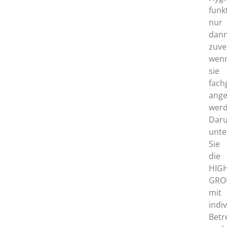
funk
nur
dan
zuve
wen
sie
fach
ang
werd
Dar
unte
Sie
die
HIG
GRO
mit
indi
Betr