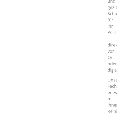
und
gezi
Schu
für
Ihr
Pers
–
dire
vor
Ort
ode
digit
Uns
Fach
entw
mit
Ihne
Rein