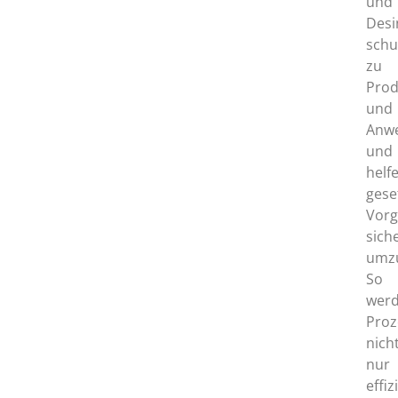
und
Desi
schu
zu
Prod
und
Anw
und
helf
gese
Vor
sich
umzu
So
wer
Proz
nich
nur
effiz