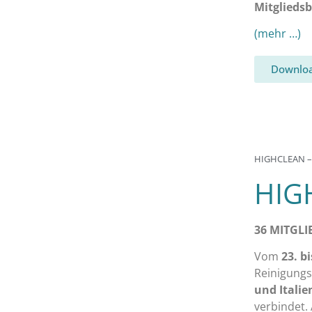
Mitgliedsb
(mehr …)
Downloa
HIGHCLEAN –
HIG
36 MITGLI
Vom
23. b
Reinigung
und Italie
verbindet.