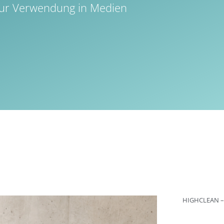
l zur Verwendung in Medien
HIGHCLEAN –