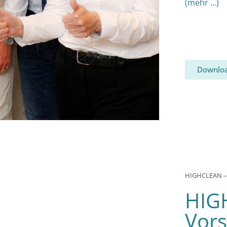
(mehr …)
Downloa
HIGHCLEAN –
HIGH
Vor