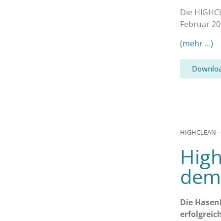
Die HIGHCL
Februar 20
(mehr …)
Downloa
HIGHCLEAN –
High
dem 
Die Hasenk
erfolgrei