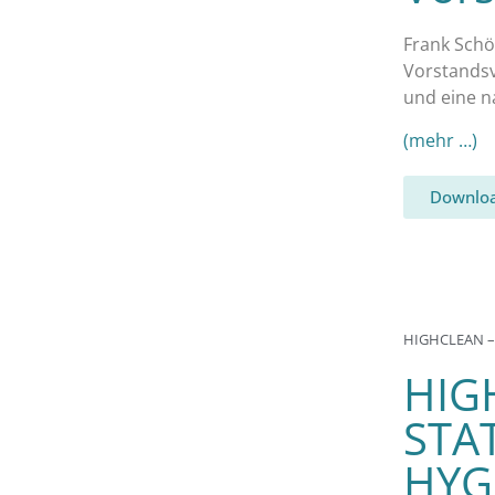
Frank Schö
Vorstandsv
und eine n
(mehr …)
Downloa
HIGHCLEAN –
HIG
STA
HYG