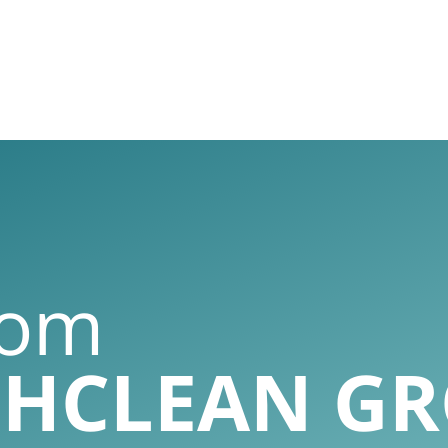
oom
GHCLEAN G