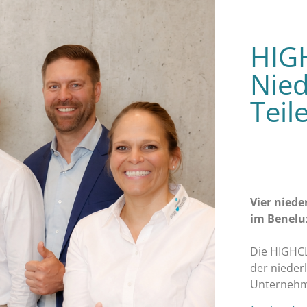
HIGH
Nied
Teil
Vier nied
im Benel
Die HIGHCL
der nieder
Unternehm