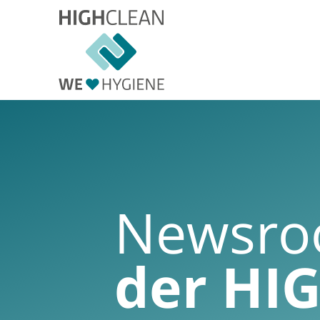
Newsr
der HI