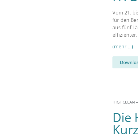
Vom 21. bi
für den Be
aus fünf L
effiziente
(mehr …)
Downloa
HIGHCLEAN –
Die 
Kurz